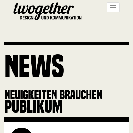
Direkt
Toggle
zum
navigati
Inhalt
NEWS
NEUIGKEITEN BRAUCHEN
PUBLIKUM